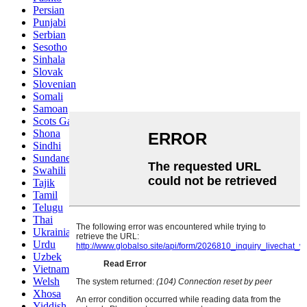
Persian
Punjabi
Serbian
Sesotho
Sinhala
Slovak
Slovenian
Somali
Samoan
Scots Gaelic
Shona
Sindhi
Sundanese
Swahili
Tajik
Tamil
Telugu
Thai
Ukrainian
Urdu
Uzbek
Vietnamese
Welsh
Xhosa
Yiddish