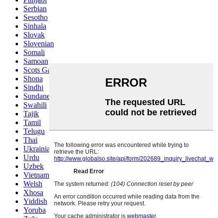
Serbian
Sesotho
Sinhala
Slovak
Slovenian
Somali
Samoan
Scots Gaelic
Shona
Sindhi
Sundanese
Swahili
Tajik
Tamil
Telugu
Thai
Ukrainian
Urdu
Uzbek
Vietnamese
Welsh
Xhosa
Yiddish
Yoruba