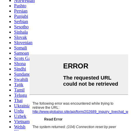
Norwegian
Pashto
Persian
Punjabi
Serbian
Sesotho
Sinhala
Slovak
Slovenian
Somali
Samoan
Scots Gaelic
Shona
Sindhi
Sundanese
Swahili
Tajik
Tamil
Telugu
Thai
Ukrainian
Urdu
Uzbek
Vietnamese
Welsh