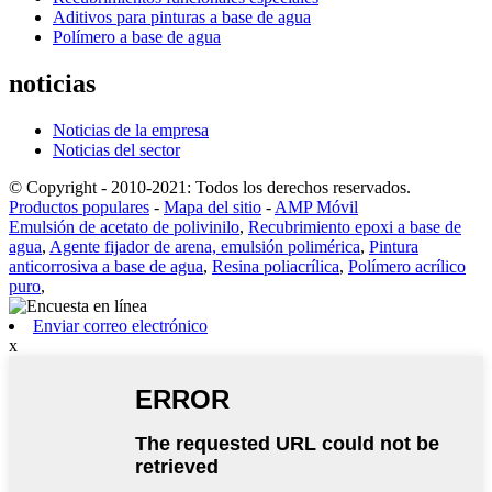
Aditivos para pinturas a base de agua
Polímero a base de agua
noticias
Noticias de la empresa
Noticias del sector
© Copyright - 2010-2021: Todos los derechos reservados.
Productos populares
-
Mapa del sitio
-
AMP Móvil
Emulsión de acetato de polivinilo
,
Recubrimiento epoxi a base de
agua
,
Agente fijador de arena, emulsión polimérica
,
Pintura
anticorrosiva a base de agua
,
Resina poliacrílica
,
Polímero acrílico
puro
,
Enviar correo electrónico
x